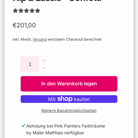
Normaler
€201,00
Preis
inkl. MwSt.
Versand
wird beim Checkout berechnet
Anzahl
Erhöhe
die
Verringere
Menge
die
für
In den Warenkorb legen
Menge
Nip
für
&amp;
Nip
Lassie
&amp;
-
Lassie
Weitere Bezahlmöglichkeiten
Confetti
-
Confetti
Abholung bei
Pink Painters Farbträume
by Maler Matthias
verfügbar