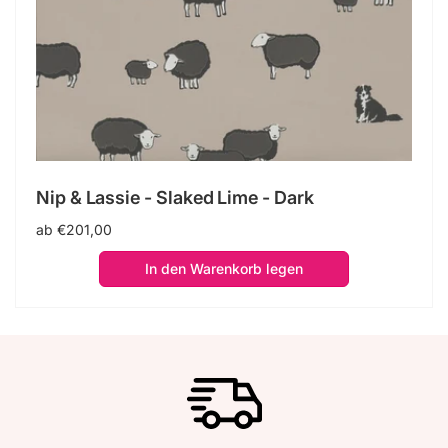
Nip & Lassie - Slaked Lime - Dark
Normaler
ab €201,00
Preis
In den Warenkorb legen