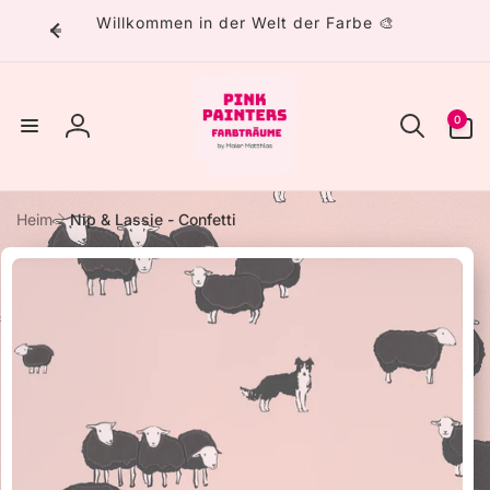
Direkt
Willkommen in der Welt der Farbe 🎨
zum
Inhalt
0
0
Artikel
Einloggen
Heim
Nip & Lassie - Confetti
uktinformationen
ngen