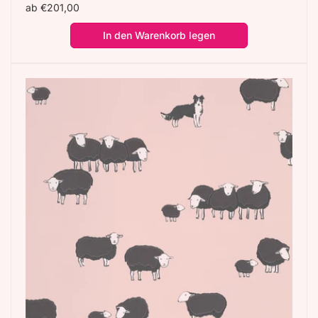
Normaler
ab €201,00
Preis
In den Warenkorb legen