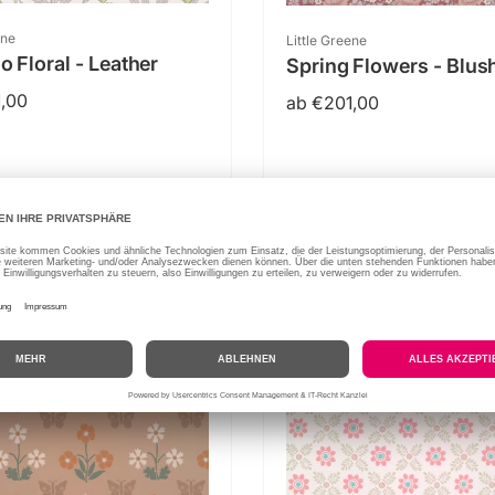
:
Anbieter:
ene
Little Greene
 Floral - Leather
Spring Flowers - Blus
er
,00
Normaler
ab €201,00
Preis