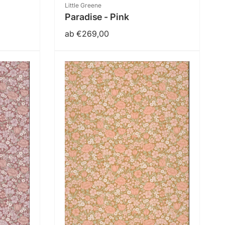
Anbieter:
Little Greene
Paradise - Pink
Normaler
ab €269,00
Preis