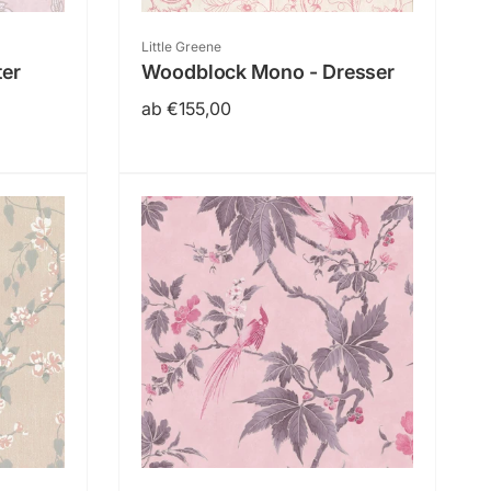
:
Anbieter:
Little Greene
ter
Woodblock Mono - Dresser
Normaler
ab €155,00
Preis