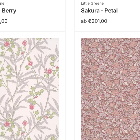
:
Anbieter:
ene
Little Greene
- Berry
Sakura - Petal
er
,00
Normaler
ab €201,00
Preis