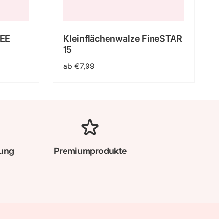
REE
Kleinflächenwalze FineSTAR
15
Normaler
ab €7,99
Preis
lung
Premiumprodukte