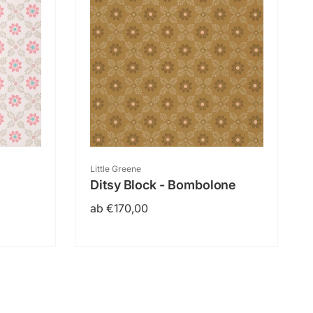
Anbieter:
Little Greene
Ditsy Block - Bombolone
Normaler
ab €170,00
Preis