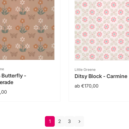
:
Anbieter:
ene
Little Greene
Butterfly -
Ditsy Block - Carmine
erade
Normaler
ab €170,00
er
,00
Preis
1
2
3