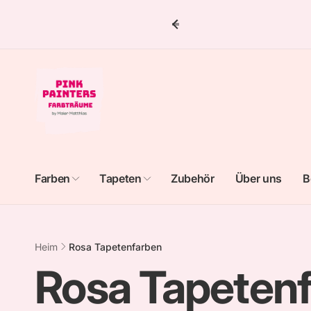
Direkt
zum
Inhalt
Farben
Tapeten
Zubehör
Über uns
B
Heim
Rosa Tapetenfarben
K
Rosa Tapeten