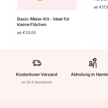
Normal
ab €17,
Preis
Basic-Maler-Kit - Ideal für
kleine Flächen
Normaler
ab €20,00
Preis
Kostenloser Versand
Abholung in Hamb
ab 50 € Bestellwert