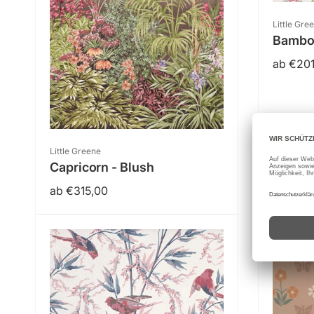
Anbieter
Little Gre
Bamboo
Normal
ab €201
Preis
Anbieter:
Little Greene
Capricorn - Blush
Normaler
ab €315,00
Preis