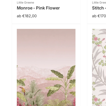
Anbieter:
Anbieter
Little Greene
Little Gre
Monroe - Pink Flower
Stitch 
Normaler
ab €182,00
Normal
ab €170
Preis
Preis