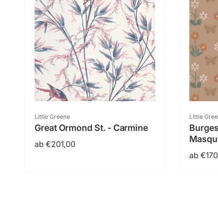
Anbieter:
Anbieter
Little Greene
Little Gre
Great Ormond St. - Carmine
Burges 
Masqu
Normaler
ab €201,00
Normal
ab €170
Preis
Preis