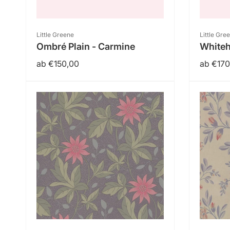
i
Anbieter:
Anbieter
Little Greene
Little Gre
Ombré Plain - Carmine
Whiteh
e
Normaler
ab €150,00
Normal
ab €170
Preis
Preis
: