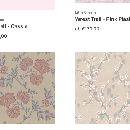
Anbieter:
Little Greene
Wrest Trail - Pink Plas
:
ene
all - Cassis
Normaler
ab €170,00
er
,00
Preis