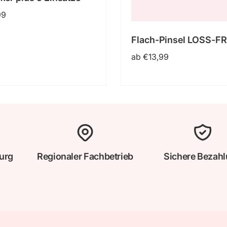
er
99
Flach-Pinsel LOSS-F
Normaler
ab €13,99
Preis
urg
Regionaler Fachbetrieb
Sichere Bezah