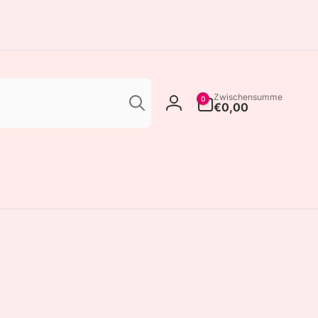
Suchen
0
Zwischensumme
0
Artikel
€0,00
Einloggen