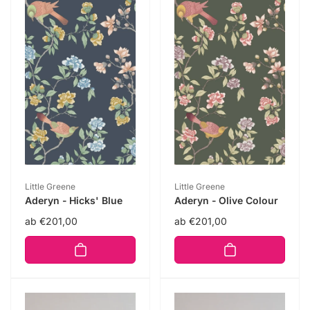
Anbieter:
Anbieter:
Little Greene
Little Greene
Aderyn - Hicks' Blue
Aderyn - Olive Colour
Normaler
ab €201,00
Normaler
ab €201,00
Preis
Preis