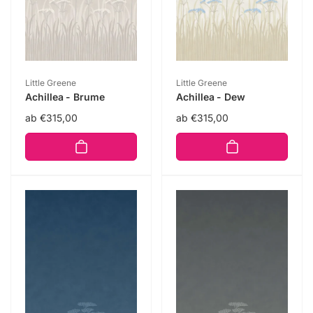
Anbieter:
Anbieter:
Little Greene
Little Greene
Achillea - Brume
Achillea - Dew
Normaler
ab €315,00
Normaler
ab €315,00
Preis
Preis