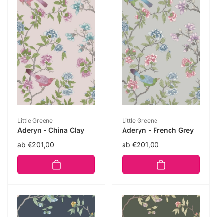
Anbieter:
Anbieter:
Little Greene
Little Greene
Aderyn - China Clay
Aderyn - French Grey
Normaler
ab €201,00
Normaler
ab €201,00
Preis
Preis