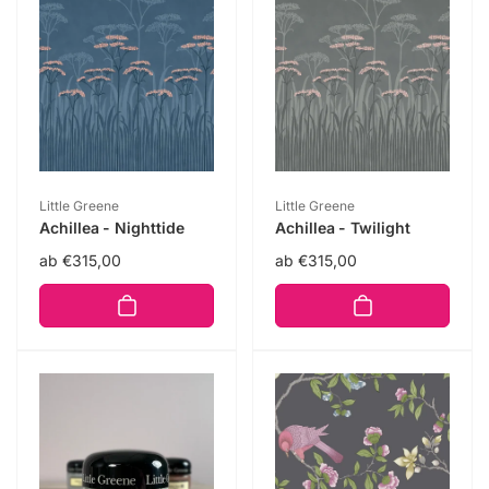
Anbieter:
Anbieter:
Little Greene
Little Greene
Achillea - Nighttide
Achillea - Twilight
Normaler
ab €315,00
Normaler
ab €315,00
Preis
Preis