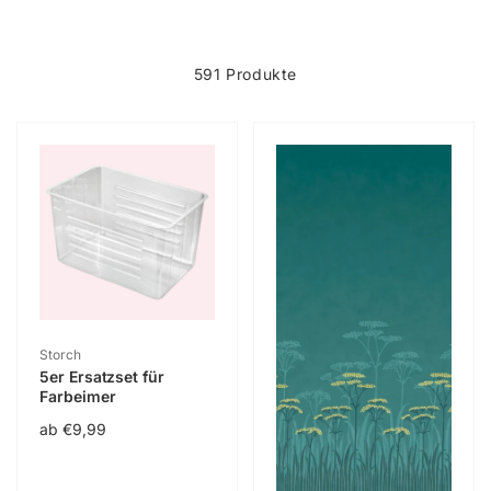
g
591 Produkte
o
r
i
e
:
Anbieter:
Storch
5er Ersatzset für
Farbeimer
Normaler
ab €9,99
Preis