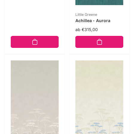
Anbieter:
Little Greene
Achillea - Aurora
Normaler
ab €315,00
Preis