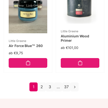
Anbieter:
Little Greene
Aluminium Wood
Anbieter:
Primer
Little Greene
Air Force Blue™ 260
Normaler
ab €101,00
Normaler
ab €9,75
Preis
Preis
1
2
3
…
37