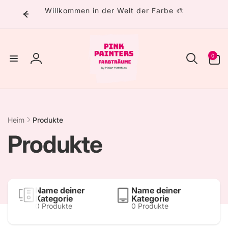
Direkt
Willkommen in der Welt der Farbe 🎨
zum
Inhalt
0
0
Artikel
Einloggen
Heim
Produkte
K
Produkte
a
t
Name deiner
Name deiner
Kategorie
Kategorie
0 Produkte
0 Produkte
e