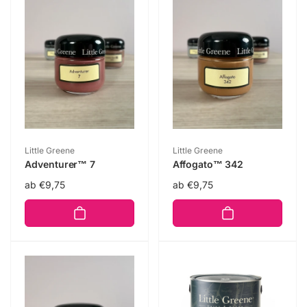
Anbieter:
Anbieter:
Little Greene
Little Greene
Adventurer™ 7
Affogato™ 342
Normaler
ab €9,75
Normaler
ab €9,75
Preis
Preis