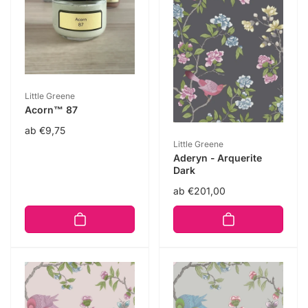
Anbieter:
Little Greene
Acorn™ 87
Normaler
ab €9,75
Anbieter:
Little Greene
Preis
Aderyn - Arquerite
Dark
Normaler
ab €201,00
Preis