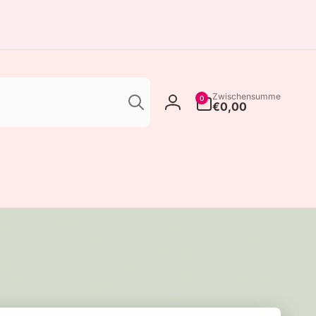
Suchen
0
Zwischensumme
0
Artikel
€0,00
Einloggen