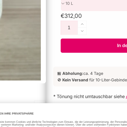
Normaler
€312,00
Anzahl
Preis
Erhöhe
die
Verringere
Menge
die
für
Menge
In d
Pearl
für
Colour™
Pearl
100
Colour™
100
🏪
Abholung:
ca. 4 Tage
🚫
Kein Versand
für 10-Liter-Gebinde
* Tönung nicht umtauschbar siehe
Bitte beachten:
10 L Gebinde sind vom Versand aus
„Abholung vor Ort“
.