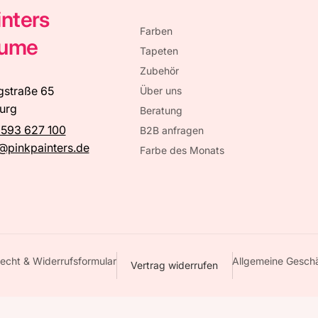
inters
Farben
äume
Tapeten
Zubehör
gstraße 65
Über uns
urg
Beratung
 593 627 100
B2B anfragen
@pinkpainters.de
Farbe des Monats
echt & Widerrufsformular
Allgemeine Gesch
Vertrag widerrufen