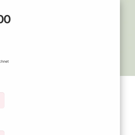
00
chnet