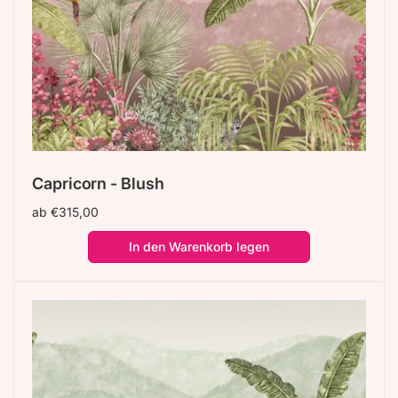
Capricorn - Blush
Normaler
ab €315,00
Preis
In den Warenkorb legen