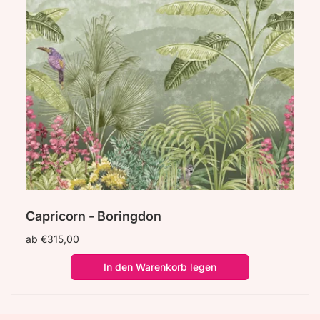
Capricorn - Boringdon
Normaler
ab €315,00
Preis
In den Warenkorb legen