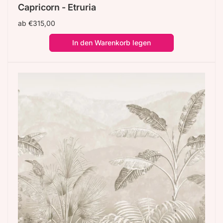
Capricorn - Etruria
Normaler
ab €315,00
Preis
In den Warenkorb legen