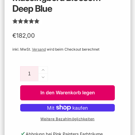
Deep Blue
Normaler
€182,00
Preis
inkl. MwSt.
Versand
wird beim Checkout berechnet
Anzahl
Erhöhe
die
Verringere
Menge
die
für
In den Warenkorb legen
Menge
Massingberd
für
Blossom
Massingberd
-
Blossom
Deep
-
Weitere Bezahlmöglichkeiten
Blue
Deep
Blue
Abholung bei
Pink Painters Farbträume