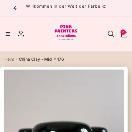
Direkt
Willkommen in der Welt der Farbe 🎨
zum
Inhalt
0
0
Artikel
Einloggen
Heim
China Clay - Mid™ 176
uktinformationen
ngen