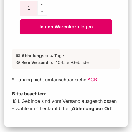
Anzahl
Preis
Erhöhe
die
Verringere
Menge
die
für
In den Warenkorb legen
Menge
China
für
Clay
China
-
Clay
Mid™
-
🏪
Abholung:
ca. 4 Tage
176
Mid™
🚫
Kein Versand
für 10-Liter-Gebinde
176
* Tönung nicht umtauschbar siehe
AGB
Bitte beachten:
10 L Gebinde sind vom Versand ausgeschlossen
– wähle im Checkout bitte
„Abholung vor Ort“
.