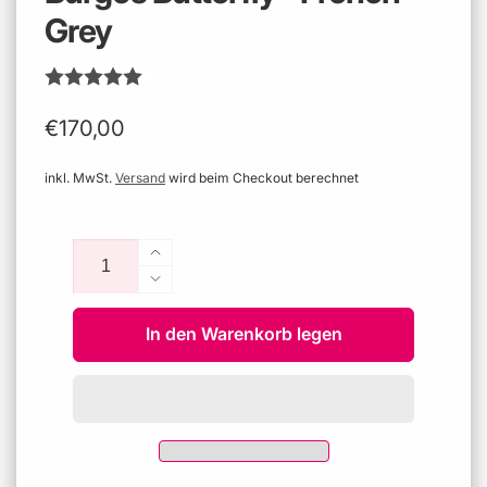
Grey
Normaler
€170,00
Preis
inkl. MwSt.
Versand
wird beim Checkout berechnet
Anzahl
Erhöhe
die
Verringere
Menge
die
für
In den Warenkorb legen
Menge
Burges
für
Butterfly
Burges
-
Butterfly
French
-
Grey
French
Grey