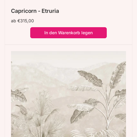
Capricorn - Etruria
Normaler
ab €315,00
Preis
In den Warenkorb legen