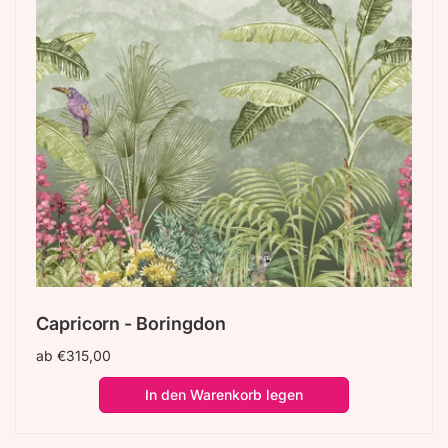
Capricorn - Boringdon
Normaler
ab €315,00
Preis
In den Warenkorb legen