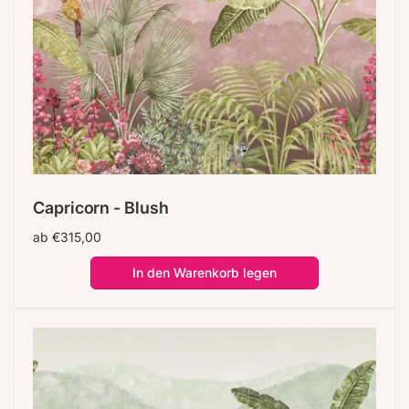
Capricorn - Blush
Normaler
ab €315,00
Preis
In den Warenkorb legen