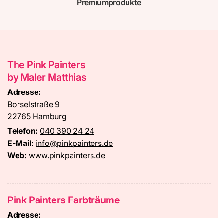
Premiumprodukte
The Pink Painters
by Maler Matthias
Adresse:
Borselstraße 9
22765 Hamburg
Telefon:
040 390 24 24
E-Mail:
info@pinkpainters.de
Web:
www.pinkpainters.de
Pink Painters Farbträume
Adresse: