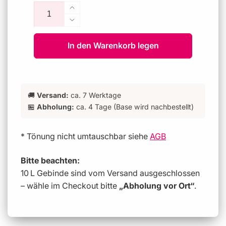
Anzahl
Preis
Erhöhe
die
Verringere
Menge
die
für
In den Warenkorb legen
Menge
Aquamarine
für
-
Aquamarine
Deep™
-
198
Deep™
🚚
Versand:
ca. 7 Werktage
198
🏪
Abholung:
ca. 4 Tage (Base wird nachbestellt)
* Tönung nicht umtauschbar siehe
AGB
Bitte beachten:
10 L Gebinde sind vom Versand ausgeschlossen
– wähle im Checkout bitte
„Abholung vor Ort“
.