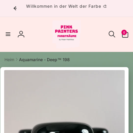
Direkt
Willkommen in der Welt der Farbe 🎨
zum
Inhalt
0
0
Artikel
Einloggen
Heim
Aquamarine - Deep™ 198
uktinformationen
ngen