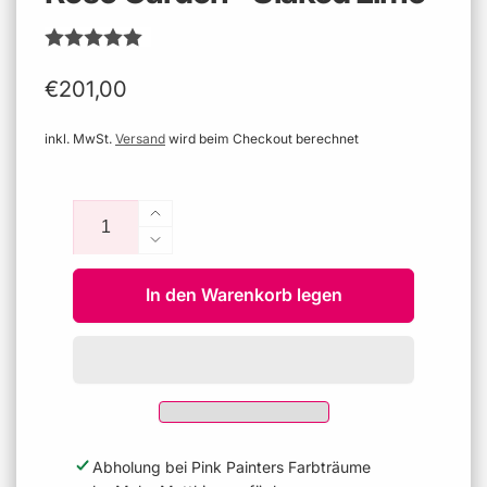
Normaler
€201,00
Preis
inkl. MwSt.
Versand
wird beim Checkout berechnet
Anzahl
Erhöhe
die
Verringere
Menge
die
für
In den Warenkorb legen
Menge
Rose
für
Garden
Rose
-
Garden
Slaked
-
Lime
Slaked
Lime
Abholung bei
Pink Painters Farbträume