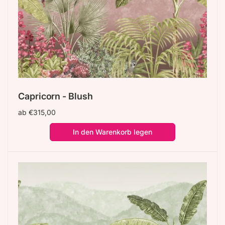
Capricorn - Blush
Normaler
ab €315,00
Preis
In den Warenkorb legen