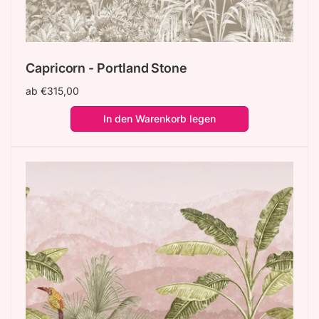
Capricorn - Portland Stone
Normaler
ab €315,00
Preis
In den Warenkorb legen