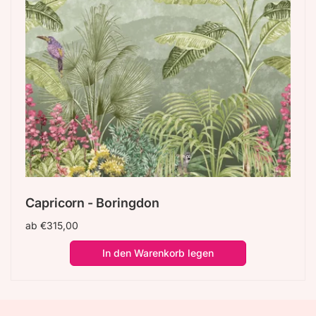
Capricorn - Boringdon
Normaler
ab €315,00
Preis
In den Warenkorb legen