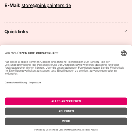
E-Mail:
store@pinkpainters.de
Quick links
Startseite
Suchen
Impressum
Datenschutzerklärung
Widerrufsrecht &
Vertrag widerrufen
Widerrufsformular
Allgemeine
Versandbedingungen
Geschäftsbedingungen
Zahlungsmethoden
© 2026,
Pink Painters Farbträume by Maler Matthias
Powered by Shopify