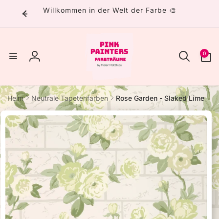
Direkt
Willkommen in der Welt der Farbe 🎨
zum
Inhalt
0
0
Artikel
Einloggen
Heim
Neutrale Tapetenfarben
Rose Garden - Slaked Lime
uktinformationen
ngen