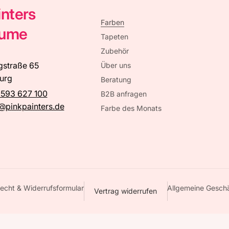
inters
Farben
äume
Tapeten
Zubehör
gstraße 65
Über uns
urg
Beratung
 593 627 100
B2B anfragen
@pinkpainters.de
Farbe des Monats
echt & Widerrufsformular
Allgemeine Gesch
Vertrag widerrufen