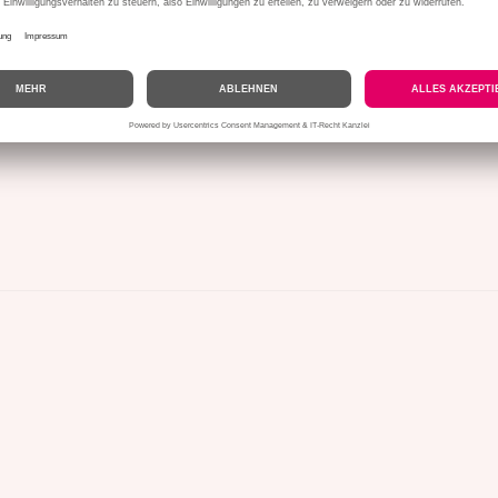
ittle Greene
Rolling Fog® 143