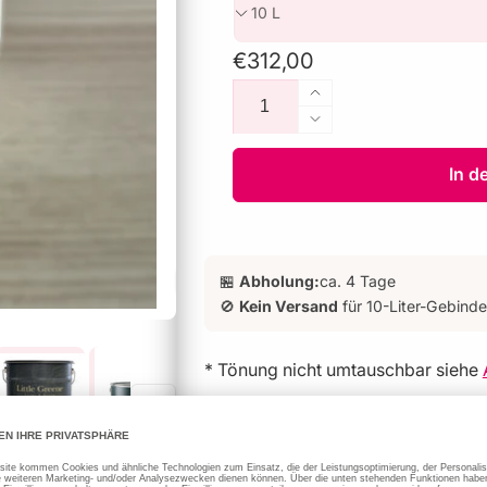
Normaler
€312,00
Anzahl
Preis
Erhöhe
die
Verringere
Menge
die
für
Menge
In d
Shirting®
für
129
Shirting®
129
🏪
Abholung:
ca. 4 Tage
🚫
Kein Versand
für 10-Liter-Gebinde
* Tönung nicht umtauschbar siehe
Bitte beachten:
10 L Gebinde sind vom Versand aus
„Abholung vor Ort“
.