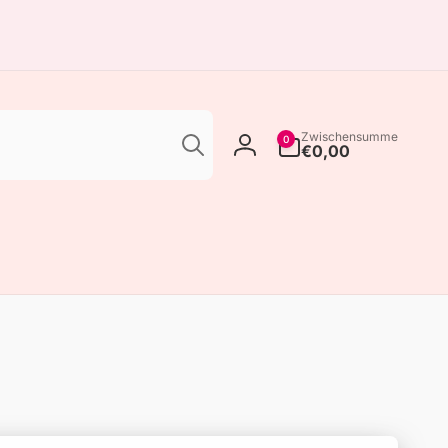
Suchen
0
Zwischensumme
0
Artikel
€0,00
Einloggen