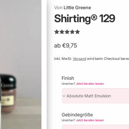
Von
Little Greene
Shirting® 129
ab €9,75
inkl. MwSt.
Versand
wird beim Checkout bere
Finish
Unsicher?
Jetzt beraten lassen
Gebindegröße
Unsicher?
Jetzt beraten lassen