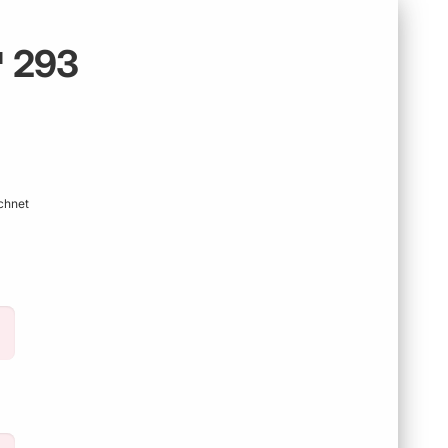
 293
chnet