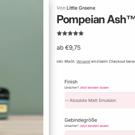
Von
Little Greene
Pompeian Ash™
ab €9,75
inkl. MwSt.
Versand
wird beim Checkout bere
Finish
Unsicher?
Jetzt beraten lassen
Gebindegröße
Unsicher?
Jetzt beraten lassen