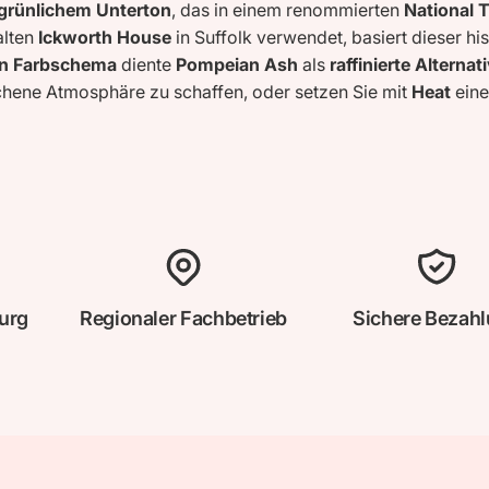
 grünlichem Unterton
, das in einem renommierten
National 
alten
Ickworth House
in Suffolk verwendet, basiert dieser hi
en Farbschema
diente
Pompeian Ash
als
raffinierte Alterna
ichene Atmosphäre zu schaffen, oder setzen Sie mit
Heat
eine
urg
Regionaler Fachbetrieb
Sichere Bezah