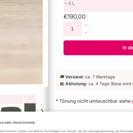
Normaler
€190,00
Anzahl
Preis
Erhöhe
die
Verringere
Menge
die
für
Menge
In d
Pompeian
für
Ash™
Pompeian
293
Ash™
293
🚚
Versand:
ca. 7 Werktage
🏪
Abholung:
ca. 4 Tage (Base wird 
* Tönung nicht umtauschbar siehe
Bitte beachten:
10 L Gebinde sind vom Versand aus
„Abholung vor Ort“
.