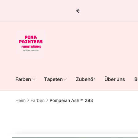
Direkt
zum
Inhalt
Farben
Tapeten
Zubehör
Über uns
B
Heim
Farben
Pompeian Ash™ 293
Zu
Produktinformationen