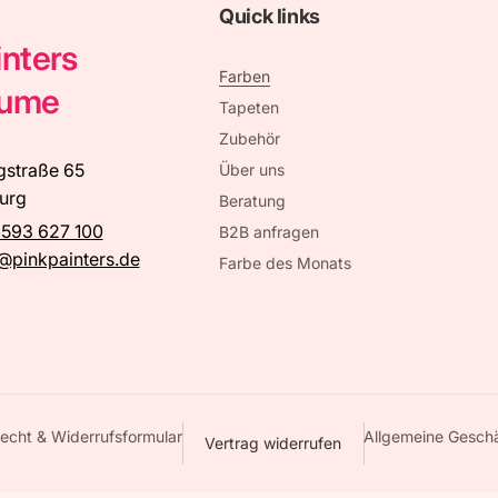
Quick links
inters
Farben
äume
Tapeten
Zubehör
gstraße 65
Über uns
urg
Beratung
 593 627 100
B2B anfragen
@pinkpainters.de
Farbe des Monats
echt & Widerrufsformular
Allgemeine Gesch
Vertrag widerrufen