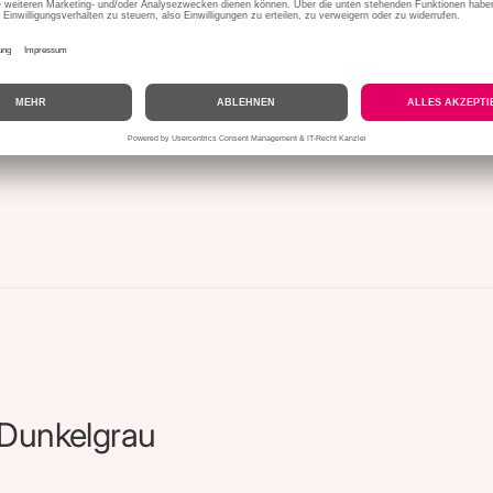
ittle Greene
Hicks’ Blue® 208
es Dunkelgrau