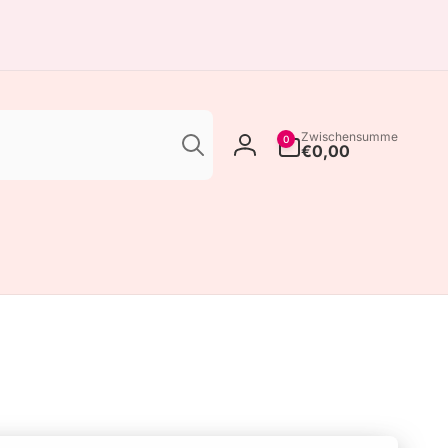
Suchen
0
Zwischensumme
0
Artikel
€0,00
Einloggen